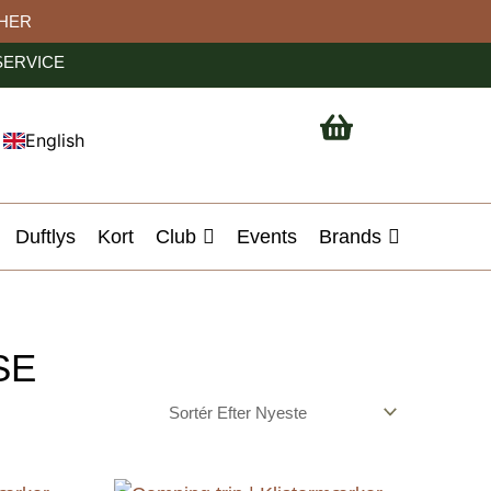
 HER
ERVICE
English
Duftlys
Kort
Club
Events
Brands
SE