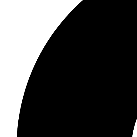
bullet journals
dagbøger
scrapbøger
Mange bruger dem til at skabe temaspreads om destinatio
SKAB KREATIVE REJSE SPREADS
Rejse klistermærker kan gøre det nemmere at samle minder 
understøtte historien på en side.
Du kan for eksempel bruge klistermærkerne til:
rejse spreads i journals
at markere destinationer
collagesider med ferieminder
kreative layouts i dagbøger