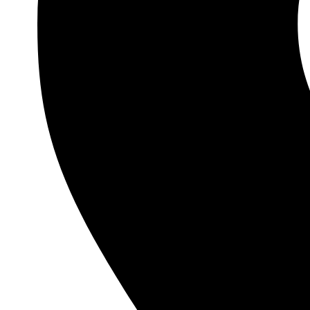
De fungerer godt sammen med fotos, billetter,
washi tap
KLISTERMÆRKER PRODUCERET I DA
Plan & Plot Studio er en lille dansk virksomhed med egen
værksted i Danmark.
Produktionen foregår i små batches for at undgå overpro
Sortimentet består både af vores egne originale designs o
BESØG BUTIKKEN I ROSKILDE
En del af sortimentet kan også opleves i vores butik på 
og andre kreative materialer som
notesbøger
, scrapbøge
Her er det muligt at se klistermærkerne på tæt hold og find
REJSEMOTIVER I JOURNALS OG SC
Klistermærker med rejse bruges ofte af personer, der el
fortælling om steder, man har besøgt.