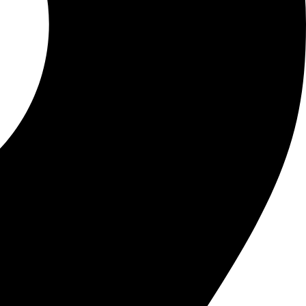
io producerer vi alle vores klistermærker på vores eget
e og designere.
pdagelse i klistermærker, journals, planners, washi tape
crapbøger. Motiverne kan hjælpe med at skabe en visuel