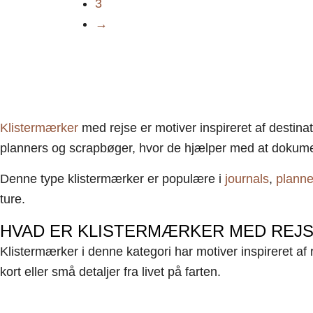
3
→
Klistermærker
med rejse er motiver inspireret af destinat
planners og scrapbøger, hvor de hjælper med at dokumen
Denne type klistermærker er populære i
journals
,
planne
ture.
HVAD ER KLISTERMÆRKER MED REJ
Klistermærker i denne kategori har motiver inspireret af r
kort eller små detaljer fra livet på farten.
Motiverne kan blandt andet forestille: