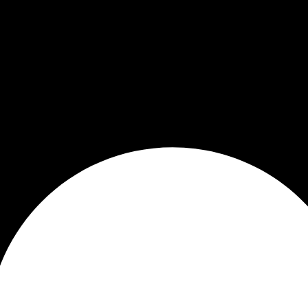
ner, ferier eller rejseminder.
fra en tur på en kreativ måde. Et lille klistermærke med 