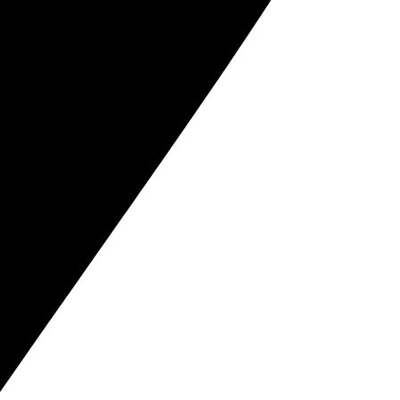
e hjælper med at skabe en visuel fortælling om
tinationer. Mange kombinerer dem for eksempel med
apan
,
Italien
,
Grækenland
,
Afrika
,
Holland
,
USA
eller
er kan bruges til at skabe temaspreads om rejser og