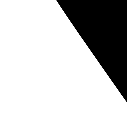
Mange bruger dem til:
at markere steder de har besøgt
at dekorere feriespreads
at samle minder fra rejser
at planlægge kommende ture
Rejse klistermærker fungerer særligt godt sammen med fo
oplevelserne.
RELATEREDE KLISTERMÆRKER
Hvis du kan lide klistermærker med rejse, kan du også 
klistermærker med natur og landskaber
,
klistermærker 
rejsetemaer som
camping
.
Disse typer klistermærker fungerer godt sammen i journa