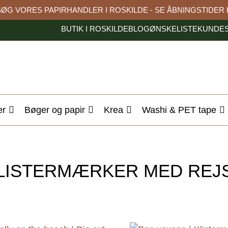
ØG VORES PAPIRHANDLER I ROSKILDE - SE ÅBNINGSTIDER
BUTIK I ROSKILDE
BLOG
ØNSKELISTE
KUNDES
er
Bøger og papir
Krea
Washi & PET tape
LISTERMÆRKER MED REJ