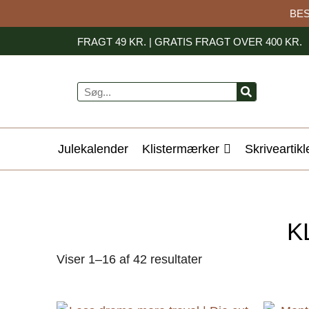
Gå
BES
til
FRAGT 49 KR. | GRATIS FRAGT OVER 400 KR.
indholdet
Søg
Julekalender
Klistermærker
Skriveartikl
K
Sorteret
Viser 1–16 af 42 resultater
efter
seneste