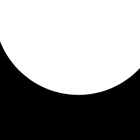
e
og andre materialer fra rejsen.
NMARK
 lokal produktion af klistermærker. Hos Plan & Plot Stud
duktion og for løbende at kunne udvikle nye designs.
g designs, som vi har licens til fra talentfulde kunstner
Hersegade i Roskilde. I vores papirhandel kan du gå på o
r og journaling tilbehør.
e inspiration til journaling og kreative projekter.
RAPBØGER
sker at dokumentere deres oplevelser i journals eller s